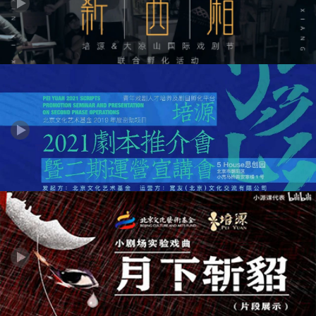
介之主旋律组、大剧场话剧组推介
培源一期孵化作品《新西厢》剧本朗读
培源·2021剧本推荐会暨二期运营宣讲会活动直播回放P3---剧本推
介之戏曲组推介