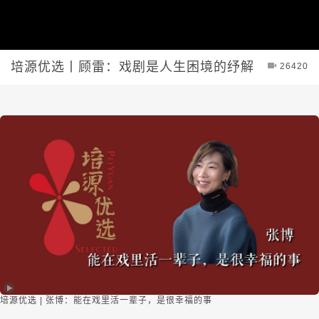
培源优选丨顾雷：戏剧是人生困境的纾解
26420
培源优选 | 张博：能在戏里活一辈子，是很幸福的事