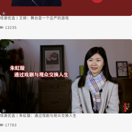
培源优选丨王婷：舞台是一个庄严的游戏
13235
培源优选丨朱虹璇：通过戏剧与观众交换人生
17783