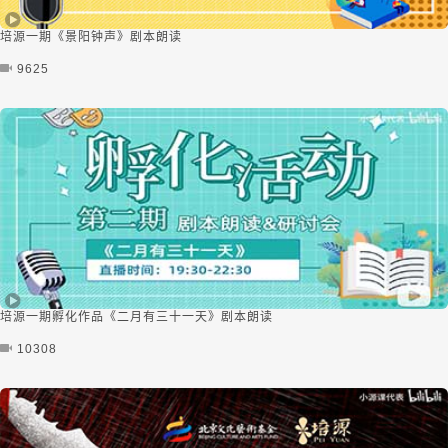
培源一期《景阳钟声》剧本朗读
9625
培源一期孵化作品《二月有三十一天》剧本朗读
10308