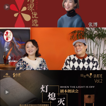
培源·2021剧本推荐会暨二期运营宣讲会活动直播回放P3---剧本推
介之戏曲组推介
培源优选 | 张博：能在戏里活一辈子，是很幸福的事
培源优选 | 郝铭&李沛然：创作让我们的人生变得不一样