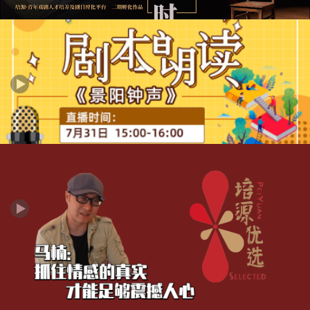
《灯熄灭时》9.25剧本朗读会
培源一期孵化作品《景阳钟声》首演