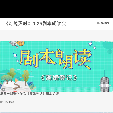
《灯熄灭时》9.25剧本朗读会
9403
培源一期孵化作品《离婚登记》剧本朗读
10498