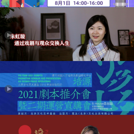
培源一期孵化作品《国王的爱情》剧本朗读
培源优选丨朱虹璇：通过戏剧与观众交换人生