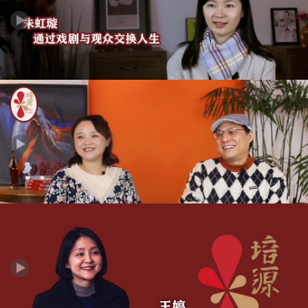
培源优选丨朱虹璇：通过戏剧与观众交换人生
培源优选 | 郝铭&李沛然：创作让我们的人生变得不一样