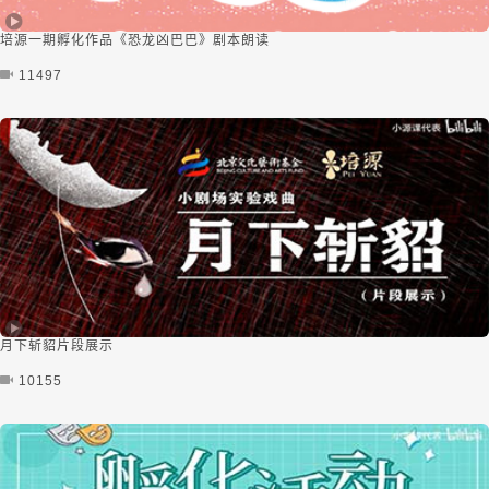
培源一期孵化作品《恐龙凶巴巴》剧本朗读
11497
月下斩貂片段展示
10155