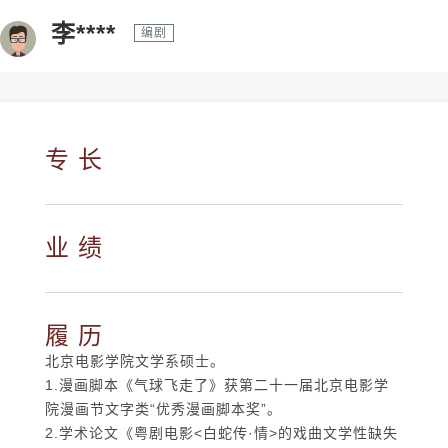
李****
编剧
专 长
业 绩
履 历
北京电影学院文学系硕士。
1.漫画脚本《气球飞走了》获第二十一届北京电影学
院漫画节文字类“优秀漫画脚本奖”。
2.学术论文《粤剧电影<白蛇传·情>的戏曲文学性缺失