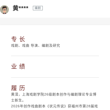
黄****
编剧
专 长
戏剧、戏曲 导演、编剧及研究
业 绩
履 历
黄滢，上海戏剧学院26级剧本创作与编剧理论专业博
士新生。
2026年创作戏曲剧本《状元传说》获福州市第28届戏