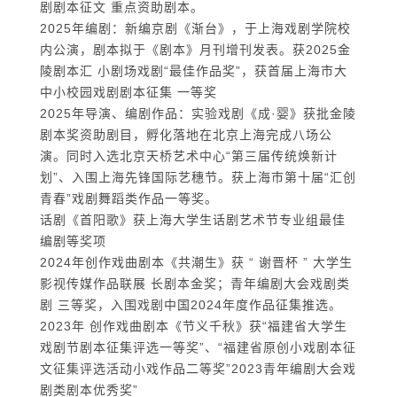
剧剧本征文 重点资助剧本。
2025年编剧：新编京剧《渐台》，于上海戏剧学院校
内公演，剧本拟于《剧本》月刊增刊发表。获2025金
陵剧本汇 小剧场戏剧“最佳作品奖”，获首届上海市大
中小校园戏剧剧本征集 一等奖
2025年导演、编剧作品：实验戏剧《成·婴》获批金陵
剧本奖资助剧目，孵化落地在北京上海完成八场公
演。同时入选北京天桥艺术中心“第三届传统焕新计
划”、入围上海先锋国际艺穗节。获上海市第十届“汇创
青春”戏剧舞蹈类作品一等奖。
话剧《首阳歌》获上海大学生话剧艺术节专业组最佳
编剧等奖项
2024年创作戏曲剧本《共潮生》获 “ 谢晋杯 ” 大学生
影视传媒作品联展 长剧本金奖；青年编剧大会戏剧类
剧 三等奖，入围戏剧中国2024年度作品征集推选。
2023年 创作戏曲剧本《节义千秋》获“福建省大学生
戏剧节剧本征集评选一等奖”、“福建省原创小戏剧本征
文征集评选活动小戏作品二等奖”2023青年编剧大会戏
剧类剧本优秀奖”