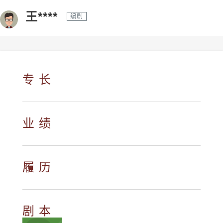
王****
编剧
专 长
业 绩
履 历
剧 本