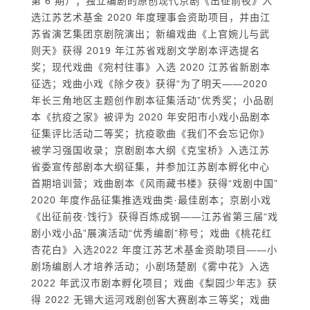
第 6 期）；独立编剧的原创现代京剧《出征前夜》入
选江苏艺术基金 2020 年度理事会资助项目，并由江
苏省演艺集团京剧院演出；新编戏曲《上官婉儿与武
则天》获得 2019 年江苏省戏剧文学剧本评选提名
奖；现代戏曲《宛村往事》入选 2020 江苏省新剧本
征选；戏曲小戏《除夕夜》获得“为了明天——2020
年长三角地区主题创作剧本征集活动”优秀奖；小品剧
本《抗疫之家》被评为 2020 年安阳市小戏小品剧本
征集评比活动二等奖；抗疫歌曲《我们不会忘记你》
被学习强国收录；京剧剧本大纲《克宝桥》入选江苏
省委宣传部剧本大纲征集，并参加江苏剧本孵化中心
首期培训营；戏曲剧本《风雨藏书楼》获得“戏剧中国”
2020 年度作品征集推选戏曲类·最佳剧本；京剧小戏
《出征前夜·饯行》获得百炼成钢——江苏省第三届“戏
剧小戏小品”展演活动“优秀编剧”称号；戏曲《桃花红
杏花白》入选2022 年度江苏艺术基金资助项目——小
剧场编剧人才培养活动；小剧场楚剧《雾中花》入选
2022 年武汉市剧本孵化项目；戏曲《梨园少年志》获
得 2022 无锡大运河戏剧创客大赛剧本三等奖；戏曲