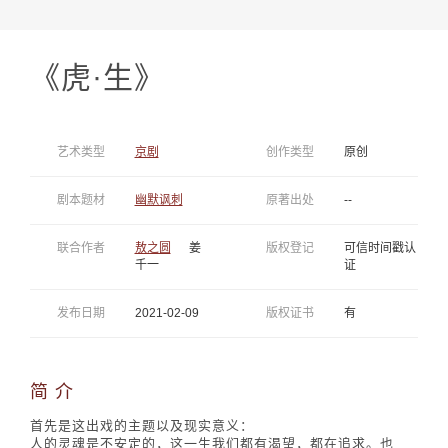
《虎·生》
艺术类型
京剧
创作类型
原创
剧本题材
幽默讽刺
原著出处
--
联合作者
敖之圆
姜
版权登记
可信时间戳认
千一
证
发布日期
2021-02-09
版权证书
有
简 介
首先是这出戏的主题以及现实意义：
人的灵魂是不安定的，这一生我们都有渴望，都在追求。也