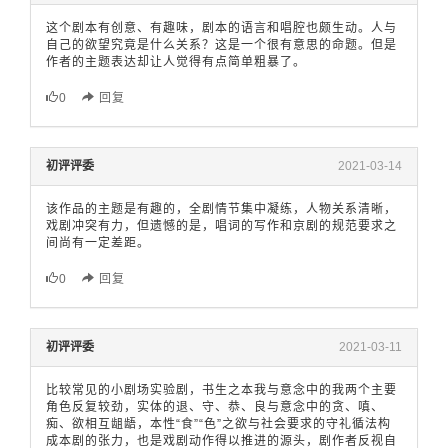
这个剧本有创意、有趣味，剧本的语言和唱腔也颇生动。人与
自己的欲望究竟是什么关系？这是一个很有意思的命题。但是
作者的主题表达却让人觉得有点简单粗暴了。
0
回复
初评评委
2021-03-14
该作品的主题是有趣的，全剧情节集中凝练，人物关系清晰，
戏剧冲突有力，但遗憾的是，唱词的写作和京剧的规范要求之
间尚有一定差距。
0
回复
初评评委
2021-03-11
比较常见的小剧场实验剧，书生之本我与意念中的我两个主要
角色反复较劲，实体的退、守、恭、良与意念中的贪、嗔、
痴、欲相互龃龉，本性“食”“色”之欲与社会要求的守礼循法构
成本剧的张力，也是戏剧动作得以推进的源头，剧作者反视自