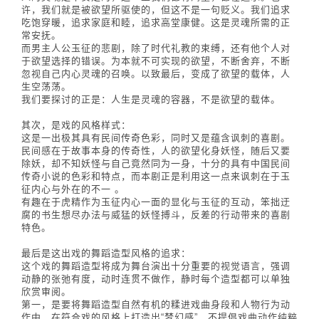
许，我们就是被欲望所驱使的，但这不是一句贬义。我们追求
吃饱穿暖，追求家庭和睦，追求高堂康健。这是灵魂所需的正
常安抚。
而男主人公玉征的悲剧，除了时代礼教的束缚，还有他个人对
于欲望选择的错误。为本就不可实现的欲望，不断舍弃，不断
忽视自己内心灵魂的召唤。以致最后，变成了欲望的载体，人
生空荡荡。
我们要探讨的正是：人生是灵魂的容器，不是欲望的载体。
其次，是戏的风格样式：
这是一出极其具有民间传奇色彩，同时又是蕴含讽刺的喜剧。
民间感在于故事本身的传奇性，人的欲望化身妖怪，随后又要
除妖，却不知妖怪与自己竟然同为一身，十分的具有中国民间
传奇小说的色彩和特点，而本剧正是利用这一点来讽刺在于玉
征内心与外在的不一 。
有趣在于虎精作为玉征内心一面的显化与玉征的互动，笨拙迂
腐的书生想尽办法与威猛的妖怪搏斗，反差的行动带来的喜剧
特色。
最后是这出戏的舞蹈造型风格的追求：
这个戏的舞蹈造型将成为舞台演出十分重要的视觉语言，强调
动静的张弛有度，动时连贯不做作，静时每个造型都可以单独
欣赏审阅。
第一，是要将舞蹈造型自然有机的糅进戏曲身段和人物行为动
作中，在符合戏的风格上打造出“梦幻感”，不提倡戏曲动作纯粹