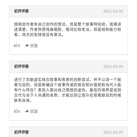
初评评委
2021-03-30
很明显作者有自己创作的想法，但是整个故事特别绕，很难讲
述清楚，作者熟悉戏曲唱腔，唱词比较老派，但是结构能力较
差，场次的安排很没有章法。
0
回复
初评评委
2021-03-29
进行了京剧虚实结合叙事和表意的创新尝试，并不以讲一个故
事为目的，但是新编这个故事传递的观念和价值观和当代人能
有什么呼应？表现人面对自己情感的虚伪，最佳的境界是找到
古代与当下人共通的本质，才能达到让观众在观看剧目的时候
联系自身。
0
回复
初评评委
2021-03-20