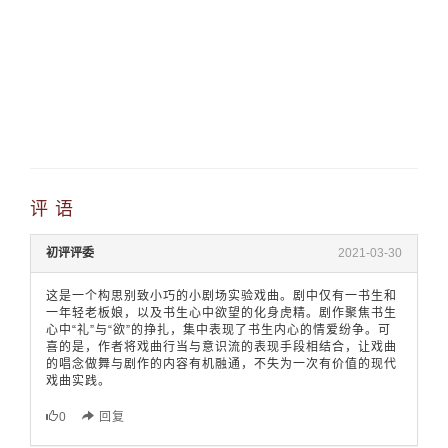
评 语
初评评委
2021-03-30
这是一个构思别致小巧的小剧场实验戏曲。剧中仅有一书生和
一年轻老板娘，以及书生心中欲望的化身虎精。剧作聚焦书生
心中“礼”与“欲”的挣扎，集中表现了书生内心的情爱纷争。可
喜的是，作者将戏曲行当与意识流的表现手段相结合，让戏曲
的唱念做舞与剧作的内容有机融通，不失为一次有价值的现代
戏曲实践。
0
回复