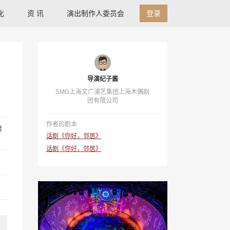
化
资 讯
演出制作人委员会
登录
导演纪子酱
SMG上海文广演艺集团上海木偶剧
团有限公司
作者的剧本
涯
话剧《你好，邻居》
话剧《你好，邻居》