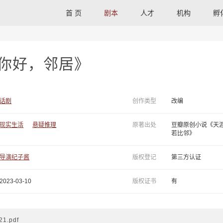
首 页
剧本
人才
机构
孵
你好，邻居》
话剧
创作类型
改编
现实生活
悬疑推理
原著出处
豆瓣原创小说《天
若比邻》
导演纪子酱
版权登记
第三方认证
2023-03-10
版权证书
有
1.pdf