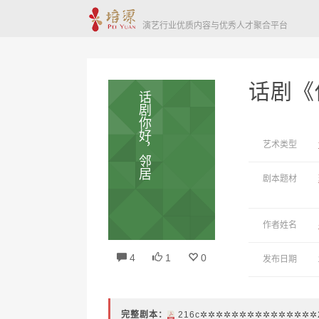
演艺行业优质内容与优秀人才聚合平台
话剧《
话剧你好，邻居
艺术类型
剧本题材
作者姓名
4
1
0
发布日期
完整剧本：
216c✲✲✲✲✲✲✲✲✲✲✲✲✲✲✲2