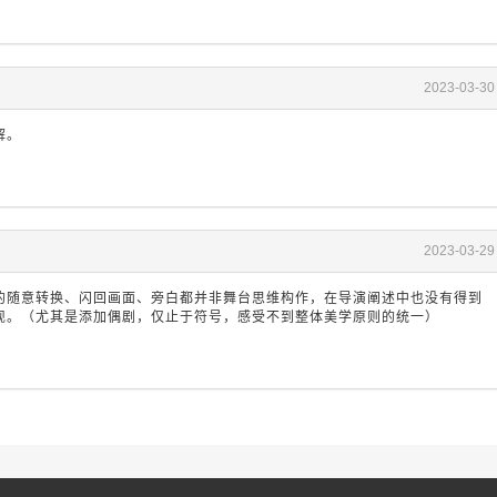
2023-03-30
解。
2023-03-29
的随意转换、闪回画面、旁白都并非舞台思维构作，在导演阐述中也没有得到
现。（尤其是添加偶剧，仅止于符号，感受不到整体美学原则的统一）