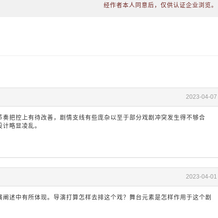
经作者本人同意后，仅供认证企业浏览。
2023-04-07
节奏把控上有待改善，剧情支线有些庞杂以至于部分戏剧冲突发生得不够合
设计略显凌乱。
2023-04-01
演阐述中有所体现。导演打算怎样去排这个戏？舞台元素是怎样作用于这个剧