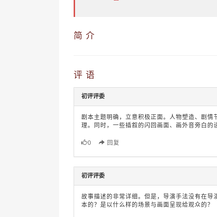
简 介
评 语
初评评委
剧本主题明确，立意积极正面。人物塑造、剧情
理。同时，一些插叙的闪回画面、画外音旁白的
0
回复
初评评委
故事描述的非常详细。但是，导演手法没有在导
本的？是以什么样的场景与画面呈现给观众的？