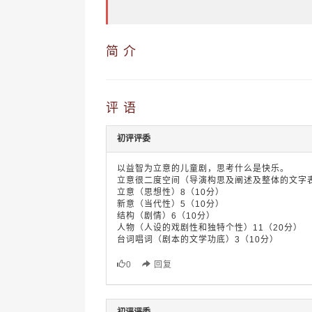
简 介
评 语
初评评委
以益智为立意的儿童剧，思考什么是快乐。
立意很二度空间（导演构思及阐述及整体的文字表
立意（思想性）8（10分）
新意（当代性）5（10分）
结构（剧情）6（10分）
人物（人设的戏剧性和独特个性）11（20分）
台词唱词（剧本的文学功底）3（10分）
0
回复