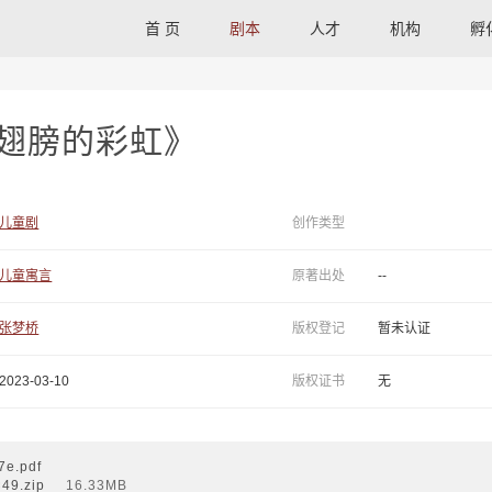
首 页
剧本
人才
机构
孵
翅膀的彩虹》
儿童剧
创作类型
儿童寓言
原著出处
--
张梦桥
版权登记
暂未认证
2023-03-10
版权证书
无
e.pdf
9.zip
16.33MB