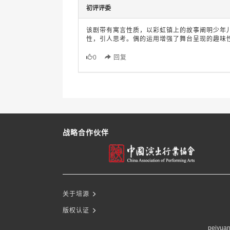
初评评委
该剧带有寓言性质，以彩虹镇上的故事阐明少年
性，引人思考。偶的运用增强了舞台呈现的趣味
0
回复
战略合作伙伴
关于培源
版权认证
peiyuan