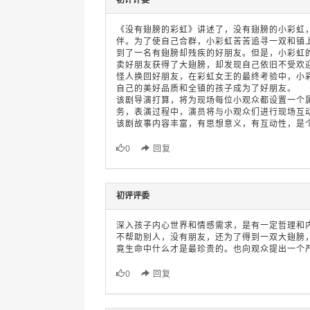
初评评委
《没有翅膀的彩虹》讲述了，没有翅膀的小彩虹
伴。为了使自己合群，小彩虹苦苦追寻一双和镇
到了一名有翅膀却残疾的好朋友。但是，小彩虹
卖好朋友获得了大翅膀，却发现自己依旧不受欢
怪人换回好朋友，在彩虹女王的最终考验中，小
自己的美好品质和全镇的孩子成为了好朋友。
该剧导演打算，将为现场每位小观众都设置一个
务，表演过程中，演员将与小观众们进行现场互
该剧故事内容丰富，有思想意义，有互动性，是
0
回复
初评评委
深入孩子内心世界和情感需求，是有一定哲理和
不帮助别人，没有朋友，还为了得到一双大翅膀
竟生命中什么才是最珍贵的。也向观众提出一个
0
回复