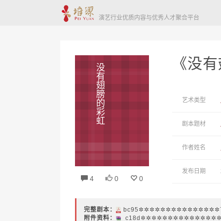
演艺行业优质内容与优秀人才聚合平台
《没有
没有翅膀的彩虹
艺术类型
剧本题材
作者姓名
发布日期
4
0
0
完整剧本：
bc95✲✲✲✲✲✲✲✲✲✲✲✲✲✲✲7
附件资料：
c18d✲✲✲✲✲✲✲✲✲✲✲✲✲✲✲4