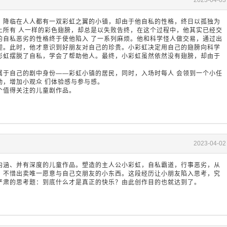
2023-04-03
，降临在人人都有一双彩虹之翼的小镇，却由于他自私的性格，终日以孤独为
上所有 人一样的彩色翅膀，却总是以失败告终，在这个过程中，他其实已经交
的自私恶劣的性格终于使他陷入 了一系列麻烦。他和科学怪人做交易，通过出
迎。此时，他才意识到好朋友对自己的珍贵。小彩虹决定用自己的翅膀向科学
彩虹摆脱了自私，学会了帮助他人。最终，小彩虹虽然依然没有翅膀，却由于
属于自己的剧中身份——彩虹小镇的居民，同时，入场时每人 会领到一个小任
动，增加小观众 们体验感与参与感。
个值得关注的儿童剧作品。
2023-04-02
内涵、并有深度的儿童作品。塑造的主人公小彩虹，自私霸道，行事恶劣，从
，不惜出卖唯一愿意与自己交朋友的小东西。这段经历让小朋友陷入思考，究
严肃的思考题：到底什么才是真正的快乐？由此创作目的也就达到了。