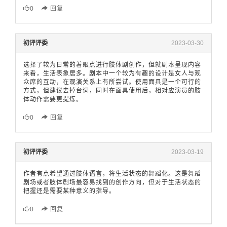
0
回复
初评评委
2023-03-30
选择了较为日常的着眼点进行肢体剧创作，但就剧本呈现内容
来看，生活表象居多。剧本中一个较为有趣的设计是女人与观
众席的互动，在观演关系上有所尝试。使用面具是一个可行的
方式，但建议去掉台词，同时在面具使用后，相对应演员的肢
体动作需要更提炼。
0
回复
初评评委
2023-03-19
作者有点希望通过肢体语言，将生活状态的舞蹈化。这是舞蹈
剧场或者肢体剧场最容易找到的创作方向，但对于生活状态的
把握还是需要某种意义的指导。
0
回复