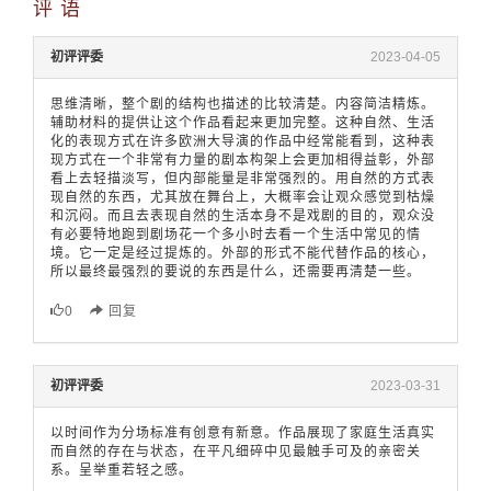
评 语
初评评委
2023-04-05
思维清晰，整个剧的结构也描述的比较清楚。内容简洁精炼。
辅助材料的提供让这个作品看起来更加完整。这种自然、生活
化的表现方式在许多欧洲大导演的作品中经常能看到，这种表
现方式在一个非常有力量的剧本构架上会更加相得益彰，外部
看上去轻描淡写，但内部能量是非常强烈的。用自然的方式表
现自然的东西，尤其放在舞台上，大概率会让观众感觉到枯燥
和沉闷。而且去表现自然的生活本身不是戏剧的目的，观众没
有必要特地跑到剧场花一个多小时去看一个生活中常见的情
境。它一定是经过提炼的。外部的形式不能代替作品的核心，
所以最终最强烈的要说的东西是什么，还需要再清楚一些。
0
回复
初评评委
2023-03-31
以时间作为分场标准有创意有新意。作品展现了家庭生活真实
而自然的存在与状态，在平凡细碎中见最触手可及的亲密关
系。呈举重若轻之感。