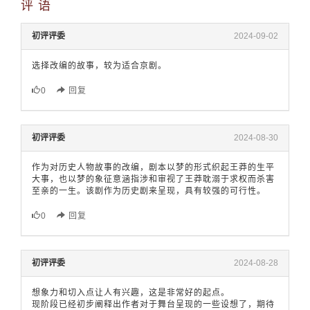
评 语
初评评委
2024-09-02
选择改编的故事，较为适合京剧。
0
回复
初评评委
2024-08-30
作为对历史人物故事的改编，剧本以梦的形式织起王莽的生平
大事，也以梦的象征意涵指涉和审视了王莽耽溺于求权而杀害
至亲的一生。该剧作为历史剧来呈现，具有较强的可行性。
0
回复
初评评委
2024-08-28
想象力和切入点让人有兴趣，这是非常好的起点。
现阶段已经初步阐释出作者对于舞台呈现的一些设想了，期待