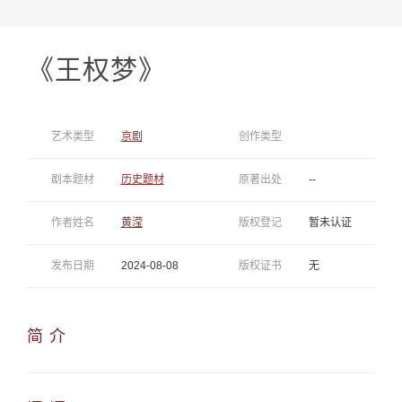
《王权梦》
艺术类型
京剧
创作类型
剧本题材
历史题材
原著出处
--
作者姓名
黄滢
版权登记
暂未认证
发布日期
2024-08-08
版权证书
无
简 介