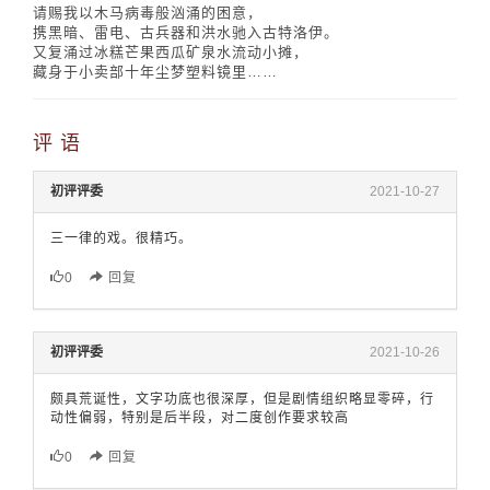
请赐我以木马病毒般汹涌的困意，
携黑暗、雷电、古兵器和洪水驰入古特洛伊。
又复涌过冰糕芒果西瓜矿泉水流动小摊，
藏身于小卖部十年尘梦塑料镜里……
评 语
初评评委
2021-10-27
三一律的戏。很精巧。
0
回复
初评评委
2021-10-26
颇具荒诞性，文字功底也很深厚，但是剧情组织略显零碎，行
动性偏弱，特别是后半段，对二度创作要求较高
0
回复