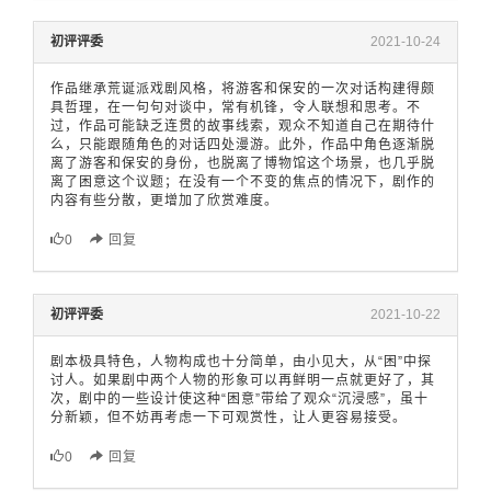
初评评委
2021-10-24
作品继承荒诞派戏剧风格，将游客和保安的一次对话构建得颇
具哲理，在一句句对谈中，常有机锋，令人联想和思考。不
过，作品可能缺乏连贯的故事线索，观众不知道自己在期待什
么，只能跟随角色的对话四处漫游。此外，作品中角色逐渐脱
离了游客和保安的身份，也脱离了博物馆这个场景，也几乎脱
离了困意这个议题；在没有一个不变的焦点的情况下，剧作的
内容有些分散，更增加了欣赏难度。
0
回复
初评评委
2021-10-22
剧本极具特色，人物构成也十分简单，由小见大，从“困”中探
讨人。如果剧中两个人物的形象可以再鲜明一点就更好了，其
次，剧中的一些设计使这种“困意”带给了观众“沉浸感”，虽十
分新颖，但不妨再考虑一下可观赏性，让人更容易接受。
0
回复