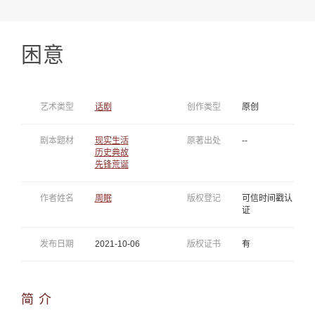
困意
艺术类型
话剧
创作类型
原创
剧本题材
现实生活
原著出处
--
历史典故
先锋荒诞
作者姓名
周眠
版权登记
可信时间戳认
证
发布日期
2021-10-06
版权证书
有
简 介