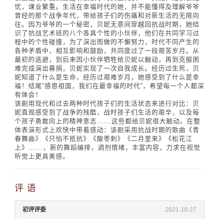
忧，课业繁重。生活在幸福时代的她，并不能懂得及理解爷爷
曾经的那个战争年代，带给孩子们的伤痛和对新生活的无限向
往。因为爷爷的一个秘密，贝妮无意间穿越回抗战时期，她结
识了抗战艺术班的八个各具个性的小伙伴，他们在共同学习过
程中的个性碰撞，为了演出而做的不懈努力，时代不同产生的
各种矛盾中，相互影响和鼓励，共同度过了一段艰苦岁月。从
最初的逃避，到后来因小伙伴牺牲给贝妮以触动，再到克服困
难完成演出募捐，贝妮实现了一次自我成长。经历过生死，贝
妮知道了什么是生命，经历过艰难岁月，她感受到了什么是幸
福！结尾“感恩祖国，我们在最幸福的时代”，希望每一个人都深
有体会！
该剧用现代和过去两种时代孩子们的生活状态来进行对比：贝
妮直观感受到了战争的残酷，战时孩子们生活的艰辛，以及每
个孩子勇敢向上的精神意志......这些都给贝妮很大触动。在整
体表演形式上欢快中带着感动：该剧采用抗战时期的歌曲《青
春舞曲》《只怕不抵抗》《酸枣刺》《二月里来》《松花江
上》......，新的舞蹈编排，调剂情绪，丰富内容，力求在视觉
听觉上更具美感。
评 语
初评评委
2021-10-27