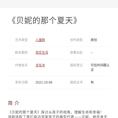
《贝妮的那个夏天》
艺术类型
儿童剧
创作类型
原创
剧本题材
现实生活
原著出处
--
作者姓名
吉化冰
版权登记
可信时间戳认
证
发布日期
2021-10-06
版权证书
有
简 介
《贝妮的那个夏天》探讨从孩子的视角，理解生命和幸福！
该剧选取了我们身边邻家孩子的典型代表——贝妮，她衣食无