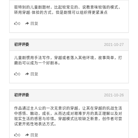
挺特别的儿童剧题材，比起较常见的、说教意味较强的模式，
转用穿越·体验的方式，但是剧情可以组织得更紧凑点
0
回复
初评评委
2021-10-27
儿童剧惯用手法写作，穿越或者落入其他环境，故事简单，打
磨后可以成为一个好剧本。
0
回复
初评评委
2021-10-26
作品通过主人公的一次无意识的穿越，让其在穿越的抗战生活
中感悟、触动，成长，从而达成对艰难岁月的真正理解以及对
现实生活的感恩与珍惜。穿越模式比较缺乏新意，创作者可尝
试更开拓性地表达方式。
0
回复