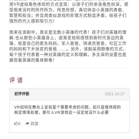
用VR虚拟角色体验的方式呈现：以孩子们的亲身角色扮演，感
受雨来当时的所作所为，所思所想，真切体会小英雄的勇敢、
智慧和担当；并且用类似游戏的处理方式制造矛盾，给孩子们
强烈的代入感和吸引力！
雨来在该剧中，其实是无数小英雄的代表！孩子们对英雄的理
解,也从那些小英雄身上，逐渐发现和感悟到新时代身边的英
雄，就是自己的医生妈妈、军人爸爸、快递员爸爸，社区工作
的妈妈和下乡扶贫的爸爸......。另外，该剧采用群像的方式，
每个孩子代表着一种对英雄的定义和理解。多主演的设置也是
展现着英雄的集体群像！
评 语
初评评委
2021-10-27
VR如何在舞台上呈现是个需要考虑的问题，如只是做场规的
假定情境处理，那引入VR游戏这一设定就没什么必要
0
回复