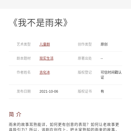
《我不是雨来》
艺术类型
儿童剧
创作类型
原创
剧本题材
现实生活
原著出处
--
作者姓名
吉化冰
版权登记
可信时间戳认
证
发布日期
2021-10-06
版权证书
有
简 介
雨来的故事耳熟能详，如何更有创意的表现？如何让老故事更
具吸引力？所以，该剧在创作上，把大家熟知的雨来的故事，