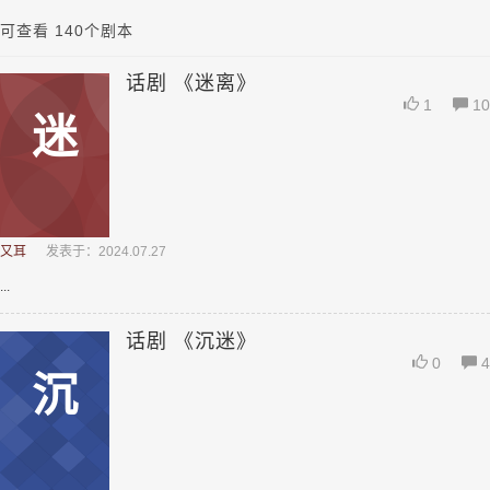
可查看 140个剧本
话剧 《迷离》
1
10
迷
又耳
发表于：2024.07.27
...
话剧 《沉迷》
0
4
沉