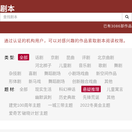
剧本
已有3086部作品
通过认证的机构用户，可以对感兴趣的作品索取剧本阅读权限。
类 型:
全部
话剧
京剧
昆曲
评剧
北京曲剧
河北梆子
儿童剧
音乐剧
歌剧
舞剧
杂技剧
喜剧
舞蹈剧场
小剧场戏曲
新空间作品
形体剧
新马戏
舞蹈剧场
创新融合戏曲
其他
题 材:
全部
现实生活
科幻神话
悬疑推理
儿童寓言
幽默讽刺
历史典故
先锋荒诞
其他
建党100周年主题
一城三带主题
2022冬奥会主题
爱奇艺‘破晓计划’主题