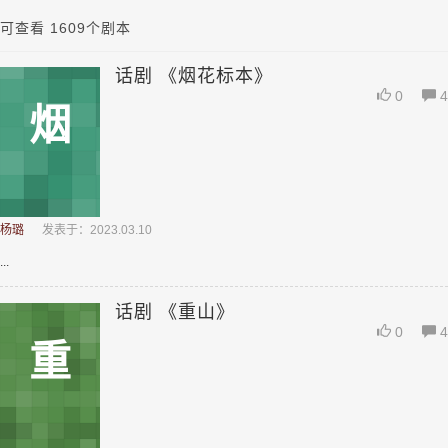
可查看 1609个剧本
话剧 《烟花标本》
0
4
烟
杨璐
发表于：2023.03.10
...
话剧 《重山》
0
4
重