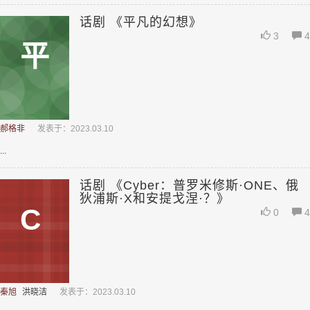
话剧 《平凡的幻想》
3
4
平
郝格非
发表于：2023.03.10
...
话剧 《Cyber：普罗米修斯·ONE、俄
狄浦斯·X和安提戈涅·？》
C
0
4
秦旭
洪晓洁
发表于：2023.03.10