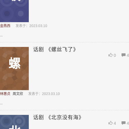
金燕西
发表于：2023.03.10
...
话剧 《螺丝飞了》
0
4
螺
林惠贞
周文欣
发表于：2023.03.10
...
话剧 《北京没有海》
4
4