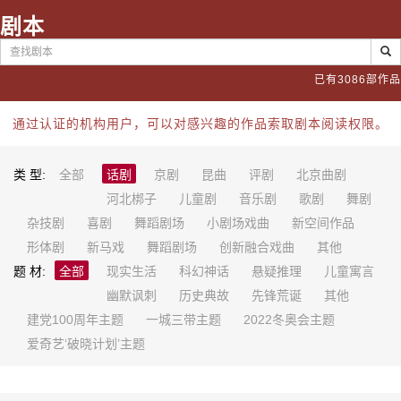
剧本
已有3086部作品
通过认证的机构用户，可以对感兴趣的作品索取剧本阅读权限。
类 型:
全部
话剧
京剧
昆曲
评剧
北京曲剧
河北梆子
儿童剧
音乐剧
歌剧
舞剧
杂技剧
喜剧
舞蹈剧场
小剧场戏曲
新空间作品
形体剧
新马戏
舞蹈剧场
创新融合戏曲
其他
题 材:
全部
现实生活
科幻神话
悬疑推理
儿童寓言
幽默讽刺
历史典故
先锋荒诞
其他
建党100周年主题
一城三带主题
2022冬奥会主题
爱奇艺‘破晓计划’主题