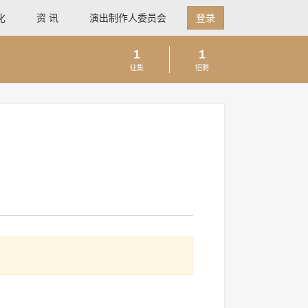
化
资 讯
演出制作人委员会
登录
1
1
征集
招聘